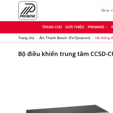
Bỏ
qua
Danh mục
nội
dung
TRANG CHỦ
GIỚI THIỆU
PROWAVE
Trang chủ
/
Âm Thanh Bosch -EV-Dynacord
/
Hệ thống 
Bộ điều khiển trung tâm CCSD-