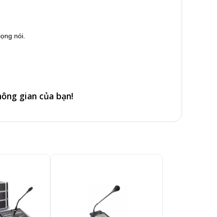
iọng nói.
hông gian của bạn!