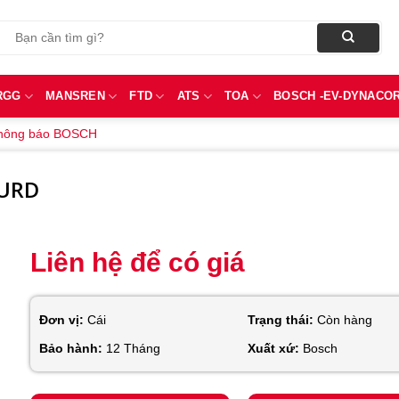
Tìm
kiếm:
RGG
MANSREN
FTD
ATS
TOA
BOSCH -EV-DYNACO
thông báo BOSCH
CURD
Liên hệ để có giá
Đơn vị:
Cái
Trạng thái:
Còn hàng
Bảo hành:
12 Tháng
Xuất xứ:
Bosch