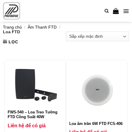
Bỏ
qua
nội
dung
Trang chủ
/
Âm Thanh FTD
/
Loa FTD
LỌC
FWS-540 – Loa Treo Tường
FTD Công Suất 40W
Loa âm trần 6W FTD FCS-406
Liên hệ để có giá