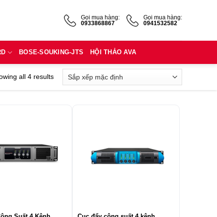
Gọi mua hàng:
Gọi mua hàng:
0933868867
0941532582
RD
BOSE-SOUKING-JTS
HỘI THẢO AVA
wing all 4 results
ông Suất 4 Kênh
Cục đẩy công suất 4 kênh