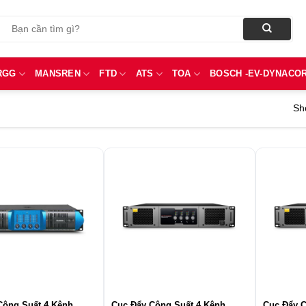
Tìm
kiếm:
RGG
MANSREN
FTD
ATS
TOA
BOSCH -EV-DYNACO
Sho
Công Suất 4 Kênh
Cục Đẩy Công Suất 4 Kênh
Cục Đẩy C