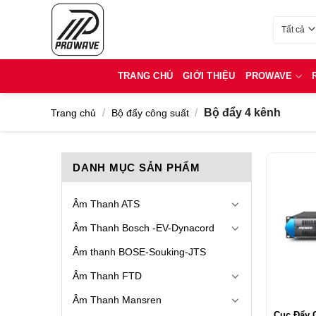
Bỏ
qua
Danh mục
nội
dung
TRANG CHỦ
GIỚI THIỆU
PROWAVE
/
/
Bộ đẩy 4 kênh
Trang chủ
Bộ đẩy công suất
DANH MỤC SẢN PHẨM
Âm Thanh ATS
Âm Thanh Bosch -EV-Dynacord
Âm thanh BOSE-Souking-JTS
Âm Thanh FTD
Âm Thanh Mansren
Cục Đẩy 