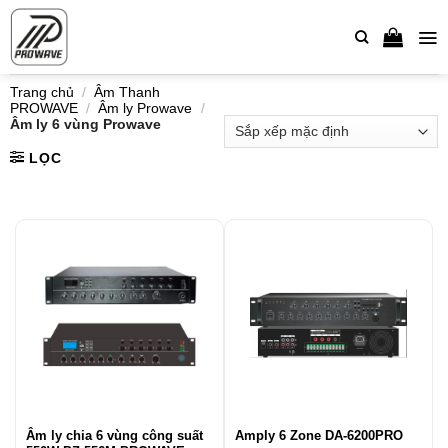
Bỏ
qua
nội
dung
Trang chủ
/
Âm Thanh
PROWAVE
/
Âm ly Prowave
/
Âm ly 6 vùng Prowave
LỌC
Âm ly chia 6 vùng công suất
Amply 6 Zone DA-6200PRO