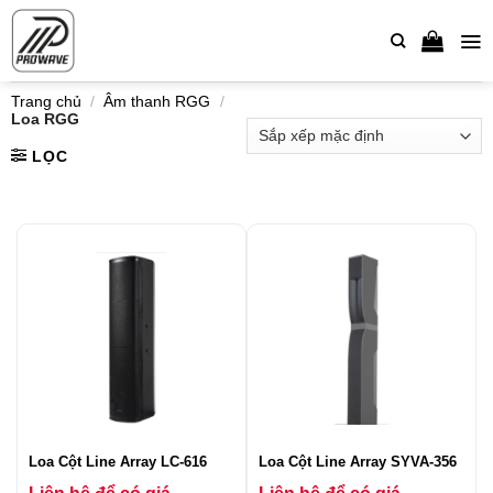
Bỏ
qua
nội
dung
Trang chủ
/
Âm thanh RGG
/
Loa RGG
LỌC
Loa Cột Line Array LC-616
Loa Cột Line Array SYVA-356