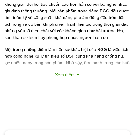
không gian đòi hỏi tiêu chuẩn cao hơn hẳn so với loa nghe nhạc
gia đình thông thường. Mỗi sản phẩm trong dòng RGG đều được
tính toán kỹ về công suất, khả năng phủ âm đồng đều trên diện
tích rộng và độ bền khi phải vận hành liên tục trong thời gian dài,
những yếu tố then chốt với các không gian như hội trường lớn,
sân khấu sự kiện hay phòng họp nhiều người tham dự.
Một trong những điểm làm nên sự khác biệt của RGG là việc tích
hợp công nghệ xử lý tín hiệu số DSP cùng khả năng chống hú,
lọc nhiễu ngay trong sản phẩm. Nhờ vậy, âm thanh trong các buổi
họp, hội thảo luôn giữ được sự rõ ràng, hạn chế tối đa tình trạng
Xem thêm
rít hú vốn thường gặp ở những hệ thống lắp đặt không đúng
chuẩn. Đây cũng là lý do RGG dần trở thành lựa chọn quen thuộc
của nhiều đơn vị tổ chức sự kiện, trung tâm hội nghị và các công
trình cần độ ổn định âm thanh lâu dài.
Dưới đây là các dòng sản phẩm loa RGG hiện có tại VAPA, được
phân loại theo nhu cầu sử dụng để bạn dễ dàng lựa chọn thiết bị
phù hợp nhất với không gian của mình. Mọi thắc mắc về thông số
kỹ thuật hoặc tư vấn giải pháp âm thanh trọn gói, vui lòng liên hệ
hotline 0946.496.278 hoặc truy cập vapa.org.vn để được hỗ trợ