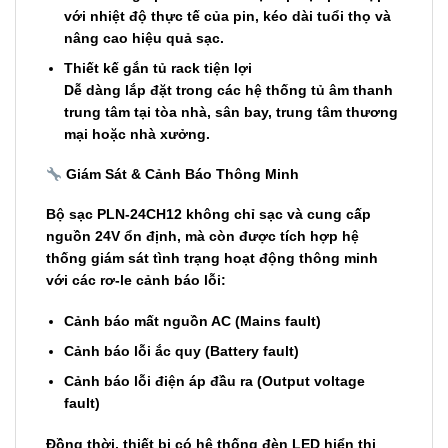
v
ớ
i nhi
ệ
t
độ
th
ự
c t
ế
c
ủ
a pin, kéo dài tu
ổ
i th
ọ
và
nâng cao hi
ệ
u qu
ả
s
ạ
c.
Thi
ế
t k
ế
g
ắ
n t
ủ
rack ti
ệ
n l
ợ
i
D
ễ
dàng l
ắ
p
đặ
t trong các h
ệ
th
ố
ng t
ủ
âm thanh
trung tâm t
ạ
i tòa nhà, sân bay, trung tâm th
ươ
ng
m
ạ
i ho
ặ
c nhà x
ưở
ng.
Giám Sát & C
ả
nh Báo Thông Minh
B
ộ
s
ạ
c PLN-24CH12 không ch
ỉ
s
ạ
c và cung c
ấ
p
ngu
ồ
n 24V
ổ
n
đị
nh, mà còn
đượ
c tích h
ợ
p h
ệ
th
ố
ng giám sát tình tr
ạ
ng ho
ạ
t
độ
ng thông minh
v
ớ
i các r
ơ
-le c
ả
nh báo l
ỗ
i:
C
ả
nh báo m
ấ
t ngu
ồ
n AC (Mains fault)
C
ả
nh báo l
ỗ
i
ắ
c quy (Battery fault)
C
ả
nh báo l
ỗ
i
đ
i
ệ
n áp
đầ
u ra (Output voltage
fault)
Đồ
ng th
ờ
i, thi
ế
t b
ị
có h
ệ
th
ố
ng
đ
èn LED hi
ể
n th
ị