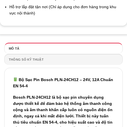
Hỗ trợ lắp đặt tận nơi (Chỉ áp dụng cho đơn hàng trong khu
vực nội thành)
MÔ TẢ
THÔNG SỐ KỸ THUẬT
B
ộ
S
ạ
c Pin Bosch PLN-24CH12 – 24V, 12A Chu
ẩ
n
EN 54-4
Bosch PLN-24CH12 là b
ộ
s
ạ
c pin chuyên d
ụ
ng
đượ
c thi
ế
t k
ế
để
đả
m b
ả
o h
ệ
th
ố
ng âm thanh công
c
ộ
ng và âm thanh kh
ẩ
n c
ấ
p luôn có ngu
ồ
n
đ
i
ệ
n
ổ
n
đị
nh, ngay c
ả
khi m
ấ
t
đ
i
ệ
n l
ướ
i. Thi
ế
t b
ị
này tuân
th
ủ
tiêu chu
ẩ
n EN 54-4, cho hi
ệ
u su
ấ
t cao và
độ
tin