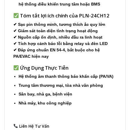
h
ệ
th
ố
ng
đ
i
ề
u khi
ể
n trung tâm ho
ặ
c BMS
Tóm t
ắ
t l
ợ
i ích chính c
ủ
a PLN-24CH12
✔ S
ạ
c pin thông minh, t
ươ
ng thích
ắ
c quy l
ớ
n
✔ Giám sát toàn di
ệ
n tình tr
ạ
ng ho
ạ
t
độ
ng
✔ Ngu
ồ
n c
ấ
p
ổ
n
đị
nh, nhi
ề
u
đầ
u ra linh ho
ạ
t
✔ Tích h
ợ
p c
ả
nh báo l
ỗ
i b
ằ
ng relay và
đ
èn LED
✔
Đ
áp
ứ
ng chu
ẩ
n EN 54-4, b
ắ
t bu
ộ
c cho h
ệ
PA/EVAC hi
ệ
n nay
Ứ
ng D
ụ
ng Th
ự
c Ti
ễ
n
H
ệ
th
ố
ng âm thanh thông báo kh
ẩ
n c
ấ
p (PA/VA)
Trung tâm th
ươ
ng m
ạ
i, tòa nhà v
ă
n phòng
Sân bay, nhà ga, b
ệ
nh vi
ệ
n
Nhà máy, khu công nghi
ệ
p
Liên Hệ Tư Vấn