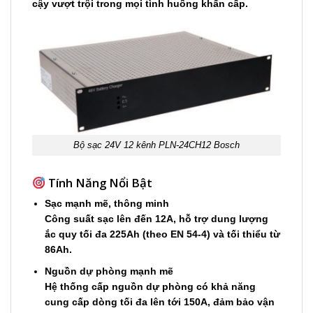
c
ậ
y v
ượ
t tr
ộ
i trong m
ọ
i tình hu
ố
ng kh
ẩ
n c
ấ
p.
Bộ sạc 24V 12 kênh PLN-24CH12 Bosch
Tính N
ă
ng N
ổ
i B
ậ
t
S
ạ
c m
ạ
nh m
ẽ
, thông minh
Công su
ấ
t s
ạ
c lên
đế
n 12A, h
ỗ
tr
ợ
dung l
ượ
ng
ắ
c quy t
ố
i
đ
a 225Ah (theo EN 54-4) và t
ố
i thi
ể
u t
ừ
86Ah.
Ngu
ồ
n d
ự
phòng m
ạ
nh m
ẽ
H
ệ
th
ố
ng c
ấ
p ngu
ồ
n d
ự
phòng có kh
ả
n
ă
ng
cung c
ấ
p dòng t
ố
i
đ
a lên t
ớ
i 150A,
đả
m b
ả
o v
ậ
n