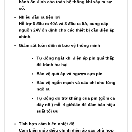
hành
ổ
n
đị
nh cho toàn h
ệ
th
ố
ng khi x
ả
y ra s
ự
c
ố
.
Nhi
ề
u
đầ
u ra ti
ệ
n l
ợ
i
H
ỗ
tr
ợ
6
đầ
u ra 40A và 3
đầ
u ra 5A, cung c
ấ
p
ngu
ồ
n 24V
ổ
n
đị
nh cho các thi
ế
t b
ị
c
ầ
n
đ
i
ệ
n áp
chính.
Giám sát toàn di
ệ
n & b
ả
o v
ệ
thông minh
T
ự
độ
ng ng
ắ
t khi
đ
i
ệ
n áp pin quá th
ấ
p
để
tránh h
ư
h
ạ
i
B
ả
o v
ệ
quá áp và ng
ượ
c c
ự
c pin
B
ả
o v
ệ
ng
ắ
n m
ạ
ch và c
ầ
u chì cho t
ừ
ng
ngõ ra
T
ự
độ
ng
đ
o tr
ở
kháng c
ủ
a pin (g
ồ
m c
ả
dây n
ố
i) m
ỗ
i 4 gi
ờ
/l
ầ
n
để
đả
m b
ả
o hi
ệ
u
su
ấ
t t
ố
i
ư
u
Tích h
ợ
p c
ả
m bi
ế
n nhi
ệ
t
độ
C
ả
m bi
ế
n giúp
đ
i
ề
u ch
ỉ
nh
đ
i
ệ
n áp s
ạ
c phù h
ợ
p