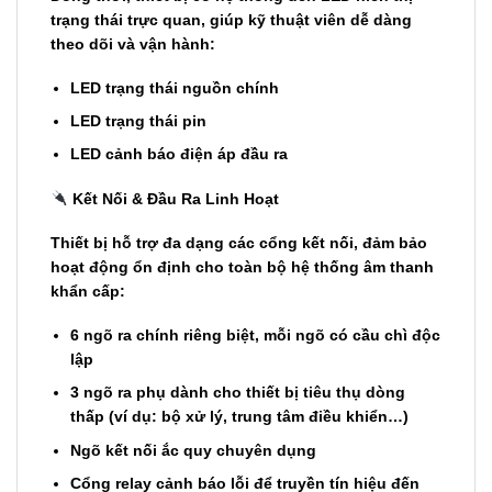
tr
ạ
ng thái tr
ự
c quan, giúp k
ỹ
thu
ậ
t viên d
ễ
dàng
theo dõi và v
ậ
n hành:
LED tr
ạ
ng thái ngu
ồ
n chính
LED tr
ạ
ng thái pin
LED c
ả
nh báo
đ
i
ệ
n áp
đầ
u ra
K
ế
t N
ố
i &
Đầ
u Ra Linh Ho
ạ
t
Thi
ế
t b
ị
h
ỗ
tr
ợ
đ
a d
ạ
ng các c
ổ
ng k
ế
t n
ố
i,
đả
m b
ả
o
ho
ạ
t
độ
ng
ổ
n
đị
nh cho toàn b
ộ
h
ệ
th
ố
ng âm thanh
kh
ẩ
n c
ấ
p:
6 ngõ ra chính riêng bi
ệ
t, m
ỗ
i ngõ có c
ầ
u chì
độ
c
l
ậ
p
3 ngõ ra ph
ụ
dành cho thi
ế
t b
ị
tiêu th
ụ
dòng
th
ấ
p (ví d
ụ
: b
ộ
x
ử
lý, trung tâm
đ
i
ề
u khi
ể
n…)
Ngõ k
ế
t n
ố
i
ắ
c quy chuyên d
ụ
ng
C
ổ
ng relay c
ả
nh báo l
ỗ
i
để
truy
ề
n tín hi
ệ
u
đế
n