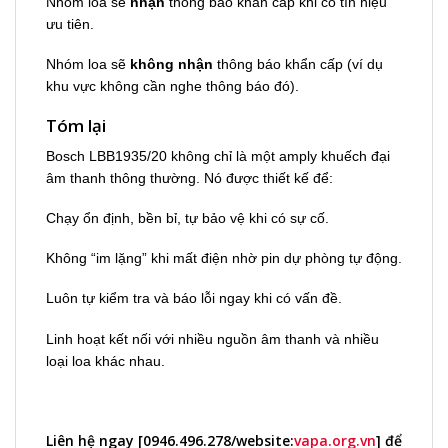
Nhóm loa sẽ
nhận
thông báo khẩn cấp khi có tín hiệu
ưu tiên.
Nhóm loa sẽ
không nhận
thông báo khẩn cấp (ví dụ
khu vực không cần nghe thông báo đó).
Tóm lại
Bosch LBB1935/20 không chỉ là một amply khuếch đại
âm thanh thông thường. Nó được thiết kế để:
Chạy ổn định, bền bỉ, tự bảo vệ khi có sự cố.
Không “im lặng” khi mất điện nhờ pin dự phòng tự động.
Luôn tự kiểm tra và báo lỗi ngay khi có vấn đề.
Linh hoạt kết nối với nhiều nguồn âm thanh và nhiều
loại loa khác nhau.
Liên hệ ngay [
0946.496.278
/website:
vapa.org.vn
] để