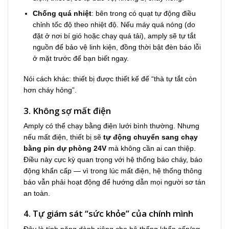
Chống quá nhiệt
: bên trong có quạt tự động điều
chỉnh tốc độ theo nhiệt độ. Nếu máy quá nóng (do
đặt ở nơi bí gió hoặc chạy quá tải), amply sẽ tự tắt
nguồn để bảo vệ linh kiện, đồng thời bật đèn báo lỗi
ở mặt trước để bạn biết ngay.
Nói cách khác: thiết bị được thiết kế để “thà tự tắt còn
hơn cháy hỏng”.
3. Không sợ mất điện
Amply có thể chạy bằng điện lưới bình thường. Nhưng
nếu mất điện, thiết bị sẽ
tự động chuyển sang chạy
bằng pin dự phòng 24V
mà không cần ai can thiệp.
Điều này cực kỳ quan trọng với hệ thống báo cháy, báo
động khẩn cấp — vì trong lúc mất điện, hệ thống thông
báo vẫn phải hoạt động để hướng dẫn mọi người sơ tán
an toàn.
4. Tự giám sát “sức khỏe” của chính mình
Đây là tính năng dành riêng cho hệ thống khẩn cấp/sơ