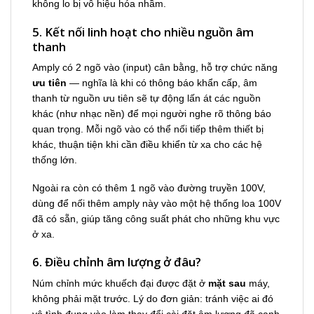
không lo bị vô hiệu hóa nhầm.
5. Kết nối linh hoạt cho nhiều nguồn âm
thanh
Amply có 2 ngõ vào (input) cân bằng, hỗ trợ chức năng
ưu tiên
— nghĩa là khi có thông báo khẩn cấp, âm
thanh từ nguồn ưu tiên sẽ tự động lấn át các nguồn
khác (như nhạc nền) để mọi người nghe rõ thông báo
quan trọng. Mỗi ngõ vào có thể nối tiếp thêm thiết bị
khác, thuận tiện khi cần điều khiển từ xa cho các hệ
thống lớn.
Ngoài ra còn có thêm 1 ngõ vào đường truyền 100V,
dùng để nối thêm amply này vào một hệ thống loa 100V
đã có sẵn, giúp tăng công suất phát cho những khu vực
ở xa.
6. Điều chỉnh âm lượng ở đâu?
Núm chỉnh mức khuếch đại được đặt ở
mặt sau
máy,
không phải mặt trước. Lý do đơn giản: tránh việc ai đó
vô tình đụng vào làm thay đổi cài đặt âm lượng đã canh