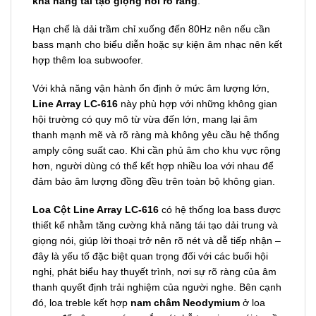
khả năng tái tạo giọng nói rõ ràng
.
Hạn chế là dải trầm chỉ xuống đến 80Hz nên nếu cần
bass mạnh cho biểu diễn hoặc sự kiện âm nhạc nên kết
hợp thêm loa subwoofer.
Với khả năng vận hành ổn định ở mức âm lượng lớn,
Line Array LC-616
này phù hợp với những không gian
hội trường có quy mô từ vừa đến lớn, mang lại âm
thanh mạnh mẽ và rõ ràng mà không yêu cầu hệ thống
amply công suất cao. Khi cần phủ âm cho khu vực rộng
hơn, người dùng có thể kết hợp nhiều loa với nhau để
đảm bảo âm lượng đồng đều trên toàn bộ không gian.
Loa Cột Line Array LC-616
có hệ thống loa bass được
thiết kế nhằm tăng cường khả năng tái tạo dải trung và
giọng nói, giúp lời thoại trở nên rõ nét và dễ tiếp nhận –
đây là yếu tố đặc biệt quan trọng đối với các buổi hội
nghị, phát biểu hay thuyết trình, nơi sự rõ ràng của âm
thanh quyết định trải nghiệm của người nghe. Bên cạnh
đó, loa treble kết hợp
nam châm Neodymium
ở loa