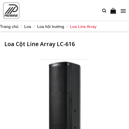
Bỏ
qua
nội
dung
Trang chủ
/
Loa
/
Loa hội trường
/
Loa Line Array
Loa Cột Line Array LC-616