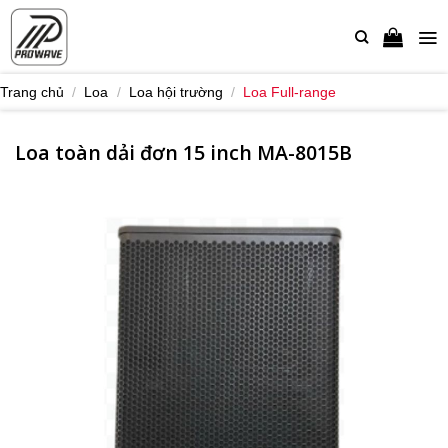
Bỏ
qua
nội
dung
Trang chủ
/
Loa
/
Loa hội trường
/
Loa Full-range
Loa toàn dải đơn 15 inch MA-8015B