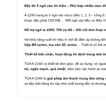
Đầy đủ 5 ngõ vào tín hiệu – Phù hợp nhiều mục đ
A-2240 trang bị 3 ngõ vào micro (Mic 1, 2, 3 – cổng 6
thoại, đầu phát CD/USB,… Mỗi ngõ vào đều có điều chỉ
Hỗ trợ ngõ ra 100V, 70V và 4Ω – Kết nối linh hoạt n
Với khả năng xuất tín hiệu ở chế độ điện áp không đ
hộp BS series, loa nén SC series
… Thiết bị có thể 
Thiết kế bền chắc, hoạt động ổn định trong môi 
TOA A-2240 có thiết kế đơn giản, dễ sử dụng, vỏ ngoà
tải, ngắn mạch, quá nhiệt
, đảm bảo vận hành an toàn
TOA A-2240 là
giải pháp âm thanh trung tâm công 
và đặc biệt đáng tin cậy nhờ chất lượng đến từ thươn