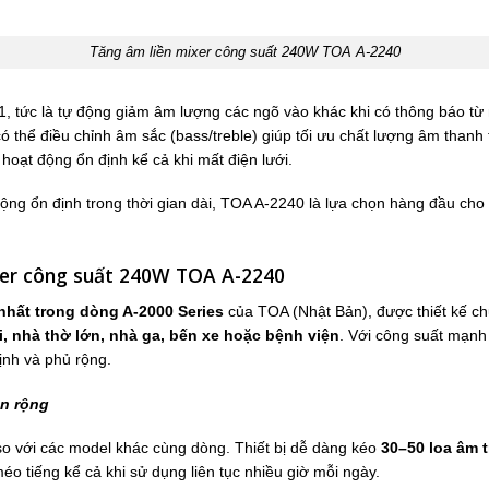
Tăng âm liền mixer công suất 240W TOA A-2240
1, tức là tự động giảm âm lượng các ngõ vào khác khi có thông báo từ 
ó thể điều chỉnh âm sắc (bass/treble) giúp tối ưu chất lượng âm than
oạt động ổn định kể cả khi mất điện lưới.
 động ổn định trong thời gian dài, TOA A-2240 là lựa chọn hàng đầu c
xer công suất 240W TOA A-2240
nhất trong dòng A-2000 Series
của TOA (Nhật Bản), được thiết kế ch
, nhà thờ lớn, nhà ga, bến xe hoặc bệnh viện
. Với công suất mạnh
ịnh và phủ rộng.
n rộng
o với các model khác cùng dòng. Thiết bị dễ dàng kéo
30–50 loa âm t
éo tiếng kể cả khi sử dụng liên tục nhiều giờ mỗi ngày.