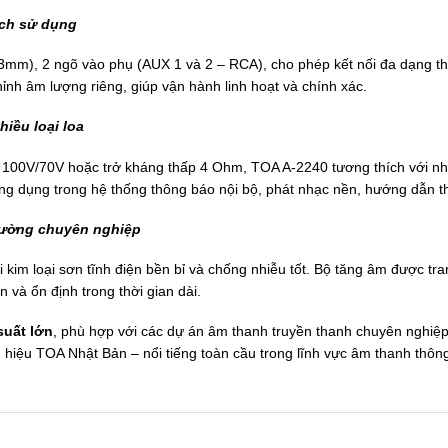
ích sử dụng
.3mm), 2 ngõ vào phụ (AUX 1 và 2 – RCA), cho phép kết nối đa dạng thi
nh âm lượng riêng, giúp vận hành linh hoạt và chính xác.
hiều loại loa
ổi 100V/70V hoặc trở kháng thấp 4 Ohm, TOA A-2240 tương thích với n
ứng dụng trong hệ thống thông báo nội bộ, phát nhạc nền, hướng dẫn 
trường chuyên nghiệp
i kim loại sơn tĩnh điện bền bỉ và chống nhiễu tốt. Bộ tăng âm được t
 và ổn định trong thời gian dài.
suất lớn
, phù hợp với các dự án âm thanh truyền thanh chuyên nghiệp 
g hiệu TOA Nhật Bản – nổi tiếng toàn cầu trong lĩnh vực âm thanh thôn