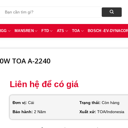
Tìm
kiếm:
RGG
MANSREN
FTD
ATS
TOA
BOSCH -EV-DYNACO
240W TOA A-2240
Liên hệ để có giá
Đơn vị:
Cái
Trạng thái:
Còn hàng
Bảo hành:
2 Năm
Xuất xứ:
TOA/Indonesia