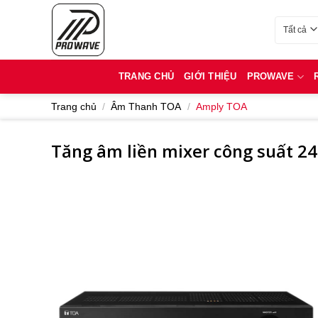
Bỏ
qua
Danh mục
nội
dung
TRANG CHỦ
GIỚI THIỆU
PROWAVE
Trang chủ
/
Âm Thanh TOA
/
Amply TOA
Tăng âm liền mixer công suất 