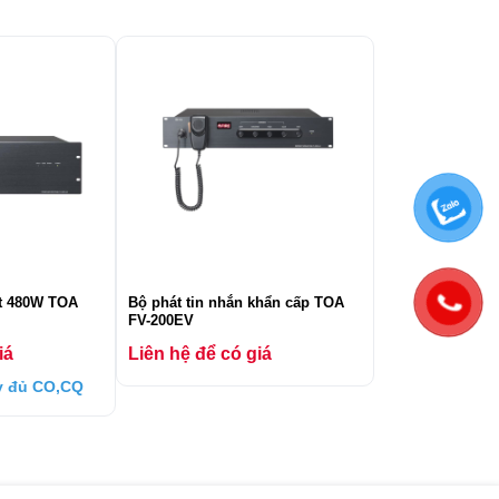
t 480W TOA
Bộ phát tin nhắn khẩn cấp TOA
FV-200EV
iá
Liên hệ để có giá
ầy đủ CO,CQ