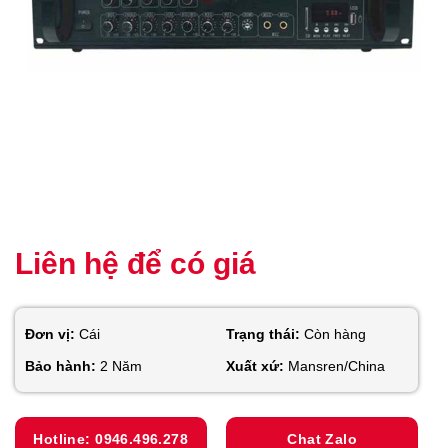
Liên hệ để có giá
Đơn vị:
Cái
Trạng thái:
Còn hàng
Bảo hành:
2 Năm
Xuất xứ:
Mansren/China
Hotline: 0946.496.278
Chat Zalo