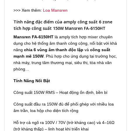
>>> Xem thêm:
Loa Mansren
Tính năng đặc điểm của amply công suất 6 zone
tích hợp công suất 150W Mansren FA-6150HT
Mansren FA-6150HT
là amply tích hợp mixer chuyên
dụng cho hệ thống âm thanh công cộng, nổi bật với khả
năng
chia 6 vùng âm thanh độc lập
và
công suất
mạnh mẽ 150W
. Phù hợp cho ứng dụng tại trường học,
nhà máy, trung tâm thương mại, siêu thị, tòa nhà văn
phòng…
Tính Năng Nổi Bật
Công suất 150W RMS – Hoạt động ổn định, bền bỉ
Công suất đầu ra 150W đủ để phối ghép với nhiều loa
âm trần, loa hộp cho diện tích rộng
Hỗ trợ cả ngõ ra 100V / 70V (trở kháng cao) và 4–16Ω
(trở kháng thấp) – linh hoạt khi triển khai