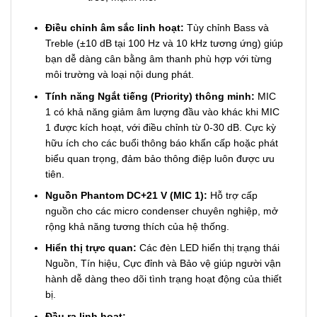
Điều chỉnh âm sắc linh hoạt:
Tùy chỉnh Bass và
Treble (
±
10
dB tại 100 Hz và 10 kHz tương ứng) giúp
bạn dễ dàng cân bằng âm thanh phù hợp với từng
môi trường và loại nội dung phát.
Tính năng Ngắt tiếng (Priority) thông minh:
MIC
1 có khả năng giảm âm lượng đầu vào khác khi MIC
1 được kích hoạt, với điều chỉnh từ 0-30 dB. Cực kỳ
hữu ích cho các buổi thông báo khẩn cấp hoặc phát
biểu quan trọng, đảm bảo thông điệp luôn được ưu
tiên.
Nguồn Phantom DC+21 V (MIC 1):
Hỗ trợ cấp
nguồn cho các micro condenser chuyên nghiệp, mở
rộng khả năng tương thích của hệ thống.
Hiển thị trực quan:
Các đèn LED hiển thị trạng thái
Nguồn, Tín hiệu, Cực đỉnh và Bảo vệ giúp người vận
hành dễ dàng theo dõi tình trạng hoạt động của thiết
bị.
Đầu ra linh hoạt: