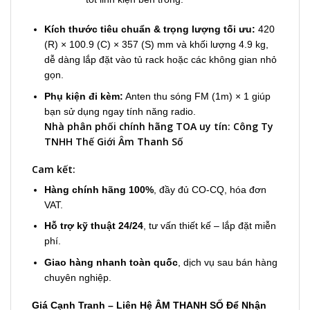
Kích thước tiêu chuẩn & trọng lượng tối ưu:
420
(R)
×
100.9 (C)
×
357 (S) mm và khối lượng 4.9 kg,
dễ dàng lắp đặt vào tủ rack hoặc các không gian nhỏ
gọn.
Phụ kiện đi kèm:
Anten thu sóng FM (1m)
×
1 giúp
bạn sử dụng ngay tính năng radio.
Nhà phân phối chính hãng TOA uy tín: Công Ty
TNHH Thế Giới Âm Thanh Số
Cam kết:
Hàng chính hãng 100%
, đầy đủ CO-CQ, hóa đơn
VAT.
Hỗ trợ kỹ thuật 24/24
, tư vấn thiết kế – lắp đặt miễn
phí.
Giao hàng nhanh toàn quốc
, dịch vụ sau bán hàng
chuyên nghiệp.
Giá Cạnh Tranh – Liên Hệ ÂM THANH SỐ Để Nhận