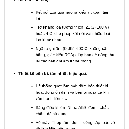
Kết nối Loa qua ngõ ra kiểu vít xoắn tiện
lợi.
Trở kháng loa tương thích: 21
Ω
(100 V)
hoặc 4
Ω
, cho phép kết nối với nhiều loại
loa khác nhau.
Ngõ ra ghi âm (0 dB*, 600
Ω
, không cân
bằng, giắc kiểu RCA) giúp bạn dễ dàng thu
lại các bản ghi âm từ hệ thống.
Thiết kế bền bỉ, tản nhiệt hiệu quả:
Hệ thống quạt làm mát đảm bảo thiết bị
hoạt động ổn định và bền bỉ ngay cả khi
vận hành liên tục.
Bảng điều khiển: Nhựa ABS, đen – chắc
chắn, dễ sử dụng.
Vỏ máy: Thép tấm, đen – cứng cáp, bảo vệ
tốt linh kiện bên trong.