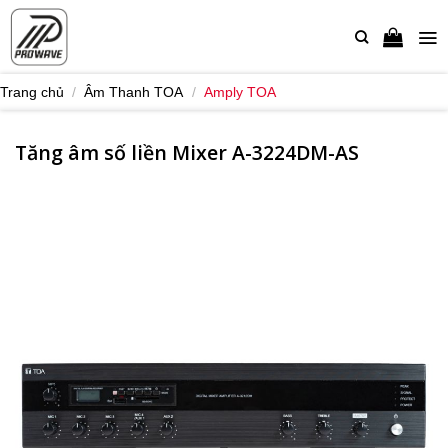
Bỏ
qua
nội
dung
Trang chủ
/
Âm Thanh TOA
/
Amply TOA
Tăng âm số liền Mixer A-3224DM-AS