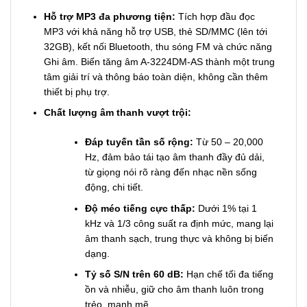
Hỗ trợ MP3 đa phương tiện:
Tích hợp đầu đọc
MP3 với khả năng hỗ trợ USB, thẻ SD/MMC (lên tới
32GB), kết nối Bluetooth, thu sóng FM và chức năng
Ghi âm. Biến tăng âm A-3224DM-AS thành một trung
tâm giải trí và thông báo toàn diện, không cần thêm
thiết bị phụ trợ.
Chất lượng âm thanh vượt trội:
Đáp tuyến tần số rộng:
Từ 50 – 20,000
Hz, đảm bảo tái tạo âm thanh đầy đủ dải,
từ giọng nói rõ ràng đến nhạc nền sống
động, chi tiết.
Độ méo tiếng cực thấp:
Dưới 1% tại 1
kHz và 1/3 công suất ra định mức, mang lại
âm thanh sạch, trung thực và không bị biến
dạng.
Tỷ số S/N trên 60 dB:
Hạn chế tối đa tiếng
ồn và nhiễu, giữ cho âm thanh luôn trong
trẻo, mạnh mẽ.