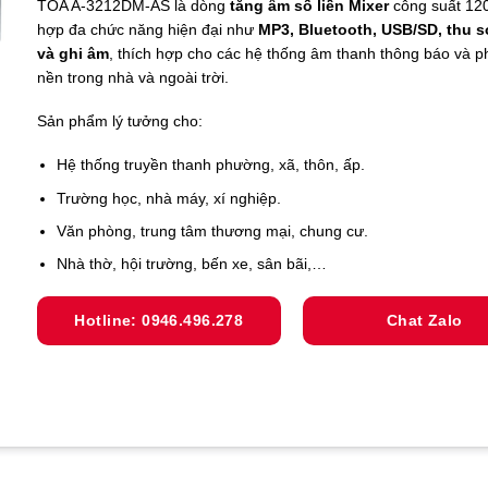
TOA A-3212DM-AS là dòng
tăng âm số liền Mixer
công suất 120
hợp đa chức năng hiện đại như
MP3, Bluetooth, USB/SD, thu 
và ghi âm
, thích hợp cho các hệ thống âm thanh thông báo và p
nền trong nhà và ngoài trời.
Sản phẩm lý tưởng cho:
Hệ thống truyền thanh phường, xã, thôn, ấp.
Trường học, nhà máy, xí nghiệp.
Văn phòng, trung tâm thương mại, chung cư.
Nhà thờ, hội trường, bến xe, sân bãi,…
Hotline: 0946.496.278
Chat Zalo