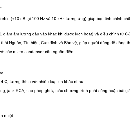
a.
reble (±10 dB tại 100 Hz và 10 kHz tương ứng) giúp bạn tinh chỉnh ch
1 giảm âm lượng đầu vào khác khi được kích hoạt) và điều chỉnh từ 0-3
 thái Nguồn, Tín hiệu, Cực đỉnh và Bảo vệ, giúp người dùng dễ dàng the
 với các micro condenser cần nguồn điện.
oa.
4 Ω, tương thích với nhiều loại loa khác nhau.
ng, jack RCA, cho phép ghi lại các chương trình phát sóng hoặc bài gi
n nhiệt.