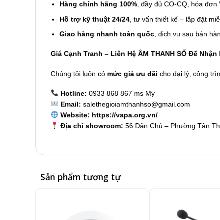
Hàng chính hãng 100%
, đầy đủ CO-CQ, hóa đơn 
Hỗ trợ kỹ thuật 24/24
, tư vấn thiết kế – lắp đặt mi
Giao hàng nhanh toàn quốc
, dịch vụ sau bán hà
Giá Cạnh Tranh – Liên Hệ ÂM THANH SỐ Để Nhận 
Chúng tôi luôn có
mức giá ưu đãi
cho đại lý, công tr
Hotline:
0933 868 867 ms My
Email:
salethegioiamthanhso@gmail.com
Website:
https://vapa.org.vn/
Địa chỉ showroom:
56 Dân Chủ – Phường Tân Th
Sản phẩm tương tự