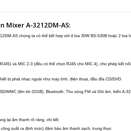
ền Mixer A-3212DM-AS:
212DM-AS chúng ta có thể kết hợp với 4 loa 30W BS-530B hoặc 2 loa
J45) và MIC 2-3 (đều có thể chọn RJ45 cho MIC 4), cho phép kết nối n
hiết bị phát nhạc ngoài như máy tính, điện thoại, đầu đĩa CD/DVD.
/MMC (lên tới 32GB), Bluetooth, Thu sóng FM và Ghi âm, biến A-321
g lại âm thanh rõ ràng, chi tiết.
3 công suất ra định mức) đảm bảo âm thanh sạch, trung thực.