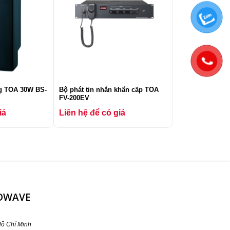
ng TOA 30W BS-
Bộ phát tin nhắn khẩn cấp TOA
FV-200EV
iá
Liên hệ để có giá
ROWAVE
ồ Chí Minh