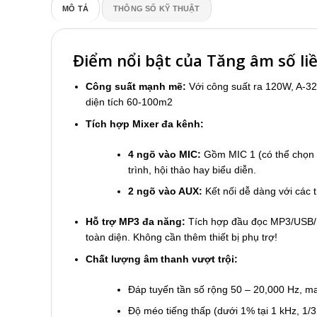
MÔ TẢ
THÔNG SỐ KỸ THUẬT
Điểm nổi bật của Tăng âm số li
Công suất mạnh mẽ:
Với công suất ra 120W, A-3
diện tích 60-100m2
Tích hợp Mixer đa kênh:
4 ngõ vào MIC:
Gồm MIC 1 (có thể chọn R
trình, hội thảo hay biểu diễn.
2 ngõ vào AUX:
Kết nối dễ dàng với các t
Hỗ trợ MP3 đa năng:
Tích hợp đầu đọc MP3/USB/SD
toàn diện. Không cần thêm thiết bị phụ trợ!
Chất lượng âm thanh vượt trội:
Đáp tuyến tần số rộng 50 – 20,000 Hz, man
Độ méo tiếng thấp (dưới 1% tại 1 kHz, 1/