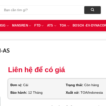
Tìm
kiếm:
RGG
MANSREN
FTD
ATS
TOA
BOSCH -EV-DYNACO
M-AS
Liên hệ để có giá
Đơn vị:
Cái
Trạng thái:
Còn hàng
Bảo hành:
12 Tháng
Xuất xứ:
TOA/Indonesia