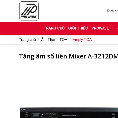
Bỏ
qua
Danh mục
nội
dung
TRANG CHỦ
GIỚI THIỆU
PROWAVE
Trang chủ
/
Âm Thanh TOA
/
Amply TOA
Tăng âm số liền Mixer A-3212D