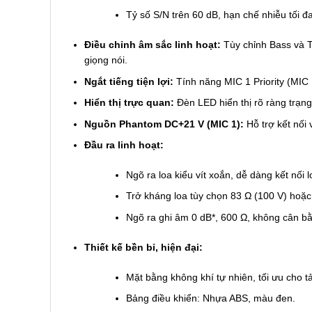
Tỷ số S/N trên 60 dB, hạn chế nhiễu tối đ
Điều chỉnh âm sắc linh hoạt:
Tùy chỉnh Bass và T
giọng nói.
Ngắt tiếng tiện lợi:
Tính năng MIC 1 Priority (MIC 
Hiển thị trực quan:
Đèn LED hiển thị rõ ràng trạng
Nguồn Phantom DC+21 V (MIC 1):
Hỗ trợ kết nối
Đầu ra linh hoạt:
Ngõ ra loa kiểu vít xoắn, dễ dàng kết nối l
Trở kháng loa tùy chọn 83 Ω (100 V) hoặc 
Ngõ ra ghi âm 0 dB*, 600 Ω, không cân bằ
Thiết kế bền bỉ, hiện đại:
Mặt bằng không khí tự nhiên, tối ưu cho tả
Bảng điều khiển: Nhựa ABS, màu đen.