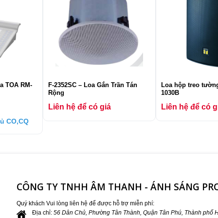
xa TOA RM-
F-2352SC – Loa Gắn Trần Tán
Loa hộp treo tườ
Rộng
1030B
Liên hệ để có giá
Liên hệ để có g
đủ CO,CQ
CÔNG TY TNHH ÂM THANH - ÁNH SÁNG P
Quý khách Vui lòng liên hệ để được hỗ trợ miễn phí:
Địa chỉ:
56 Dân Chủ, Phường Tân Thành, Quận Tân Phú, Thành phố H