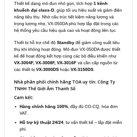
Thiết kế dạng mô-đun nhỏ gọn, tích hợp
1 kênh
khuếch đại class-D
, giúp tối ưu hiệu suất và giảm điện
năng tiêu thụ. Nhờ cấu trúc tiết kiệm năng lượng và
trọng lượng nhẹ, VX-050DA phù hợp lắp đặt trong các
hệ thống yêu cầu hiệu quả cao và hoạt động liên tục.
Thiết bị hỗ trợ chế độ
Standby
để giảm công suất tiêu
thụ khi không hoạt động. Mô-đun VX-050DA được thiết
kế để hoạt động kết hợp cùng các bộ điều khiển như
VX-3004F, VX-3008F, VX-3016F
và cần cấp nguồn từ
các thiết bị
VX-3000DS
hoặc
VX-3150DS
.
Nhà phân phối chính hãng TOA uy tín: Công Ty
TNHH Thế Giới Âm Thanh Số
Cam kết:
Hàng chính hãng 100%
, đầy đủ CO-CQ, hóa đơn
VAT.
Hỗ trợ kỹ thuật 24/24
, tư vấn thiết kế – lắp đặt miễn
phí.