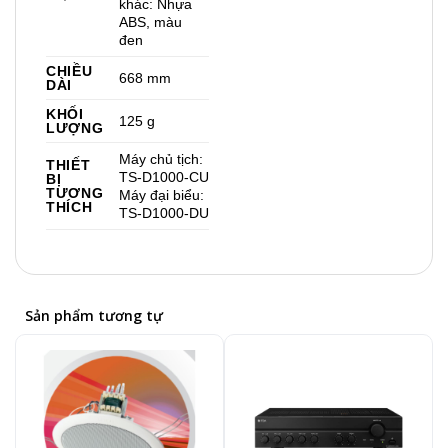
khác: Nhựa
ABS, màu
đen
CHIỀU
668 mm
DÀI
KHỐI
125 g
LƯỢNG
Máy chủ tịch:
THIẾT
TS-D1000-CU
BỊ
TƯƠNG
Máy đại biểu:
THÍCH
TS-D1000-DU
Sản phẩm tương tự