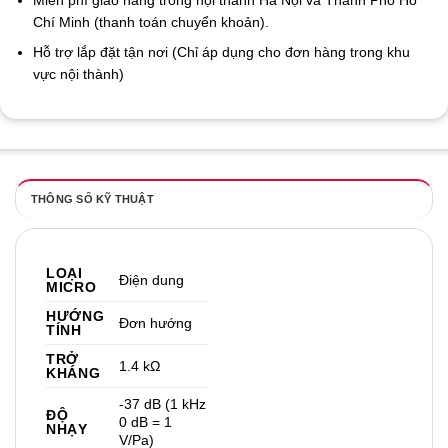
Miễn phí giao hàng trong nội thành Hà Nội và Thành Phố Hồ
Chí Minh (thanh toán chuyển khoản).
Hỗ trợ lắp đặt tận nơi (Chỉ áp dụng cho đơn hàng trong khu
vực nội thành)
THÔNG SỐ KỸ THUẬT
LOẠI
Điện dung
MICRO
HƯỚNG
Đơn hướng
TÍNH
TRỞ
1.4 kΩ
KHÁNG
-37 dB (1 kHz
ĐỘ
0 dB = 1
NHẠY
V/Pa)