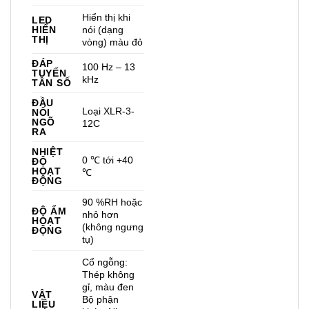
Hiển thị khi
LED
HIỂN
nói (dạng
THỊ
vòng) màu đỏ
ĐÁP
100 Hz – 13
TUYẾN
kHz
TẦN SỐ
ĐẦU
Loại XLR-3-
NỐI
NGÕ
12C
RA
NHIỆT
0 ℃ tới +40
ĐỘ
HOẠT
℃
ĐỘNG
90 %RH hoặc
ĐỘ ẨM
nhỏ hơn
HOẠT
(không ngưng
ĐỘNG
tụ)
Cổ ngỗng:
Thép không
gỉ, màu đen
VẬT
Bộ phận
LIỆU