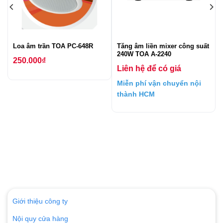
t
Loa âm trần TOA PC-648R
Tăng âm liền mixer công suất
240W TOA A-2240
250.000
₫
Liên hệ để có giá
Miễn phí vận chuyển nội
thành HCM
Giới thiệu công ty
Nội quy cửa hàng