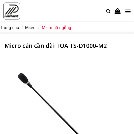
Bỏ
qua
nội
dung
Trang chủ
/
Micro
/
Micro cổ ngỗng
Micro cần cần dài TOA TS-D1000-M2