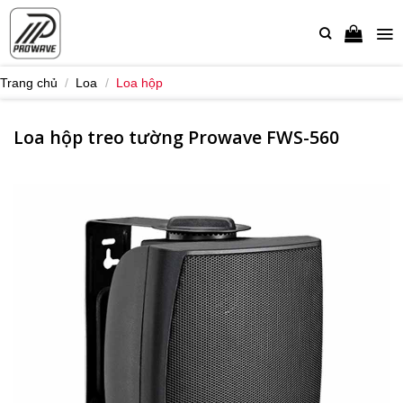
Bỏ
qua
nội
dung
Trang chủ
/
Loa
/
Loa hộp
Loa hộp treo tường Prowave FWS-560