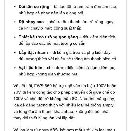
Dải tần số rộng
– tái tạo tốt từ âm trầm đến âm cao,
phù hợp cả nhạc nền lẫn giọng nói
Độ nhạy cao
– phát ra âm thanh lớn, rõ ràng ngay
cả khi chạy ở mức công suất thấp
Thiết kế treo tường gọn gàng
– tiết kiệm diện tích,
dễ lắp vào các bề mặt tường có sẵn
Lắp đặt nhanh
– đi kèm giá treo và phụ kiện đầy
đủ, tương thích với nhiều hệ thống âm thanh hiện có
Vật liệu bền
– chịu được điều kiện sử dụng liên tục,
phù hợp không gian thương mại
Về kết nối, FWS-560 hỗ trợ ngõ vào tín hiệu 100V hoặc
70V, đi kèm công tắc cho phép chuyển đổi giữa chế độ
100V và chế độ trở kháng thấp 8Ω. Nhờ tính năng này,
loa dễ dàng tương thích với nhiều loại hệ thống amply
và tổng đài âm thanh khác nhau, không đòi hỏi phải
thay đổi thiết bị nguồn khi lắp đặt.
Vỏ loa làm từ nhựa ABS, kết hợp mặt lưới kim loại màu