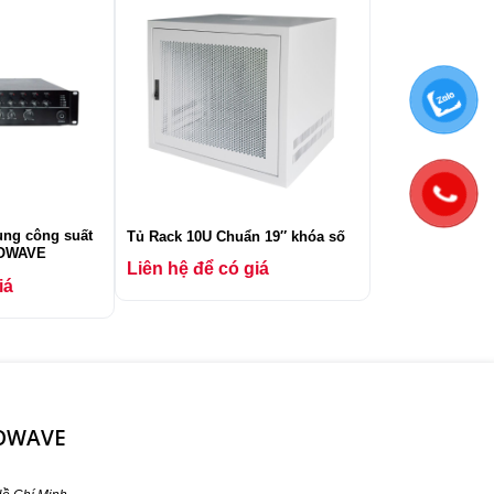
ùng công suất
Tủ Rack 10U Chuẩn 19″ khóa số
ROWAVE
Liên hệ để có giá
iá
ROWAVE