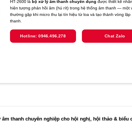
HT-2600 là
bộ xử lý âm thanh chuyên dụng
được thiết kế nhằm
hiện tượng phản hồi âm (hú rít) trong hệ thống âm thanh — một 
thường gặp khi micro thu lại tín hiệu từ loa và tạo thành vòng lặ
thanh.
Hotline: 0946.496.278
Chat Zalo
ý âm thanh chuyên nghiệp cho hội nghị, hội thảo & biểu 