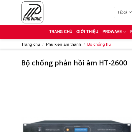
Bỏ
qua
Danh mục
nội
dung
TRANG CHỦ
GIỚI THIỆU
PROWAVE
Trang chủ
/
Phụ kiện âm thanh
/
Bộ chống hú
Bộ chống phản hồi âm HT-2600