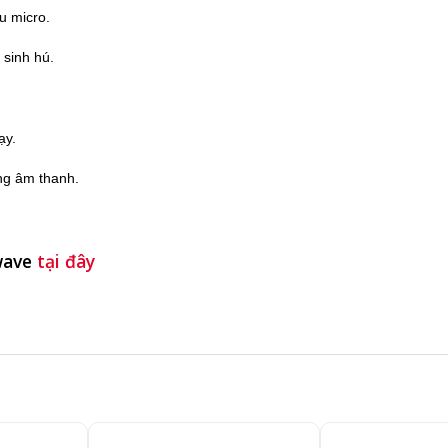
u micro.
 sinh hú.
ạy.
ống âm thanh.
wave
tại đây