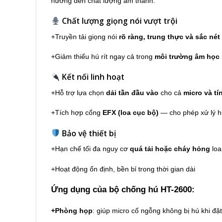
hưởng đến chất lượng âm thanh.
Chất lượng giọng nói vượt trội
+Truyền tải giọng nói
rõ ràng, trung thực và sắc nét
+Giảm thiểu hú rít ngay cả trong
môi trường âm học
Kết nối linh hoạt
+Hỗ trợ lựa chọn
dải tần đầu vào
cho cả
micro và tín
+Tích hợp cổng
EFX (loa cục bộ)
— cho phép xử lý hi
Bảo vệ thiết bị
+Hạn chế tối đa nguy cơ
quá tải hoặc cháy hỏng
loa
+Hoạt động ổn định, bền bỉ trong thời gian dài
Ứng dụng của bộ chống hú HT-2600:
+Phòng họp
: giúp micro cổ ngỗng không bị hú khi đặt