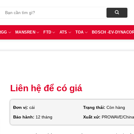
Tìm
kiếm:
RGG
MANSREN
FTD
ATS
TOA
BOSCH -EV-DYNACO
Liên hệ để có giá
Đơn vị:
cái
Trạng thái:
Còn hàng
Bảo hành:
12 tháng
Xuất xứ:
PROWAVE/Chin