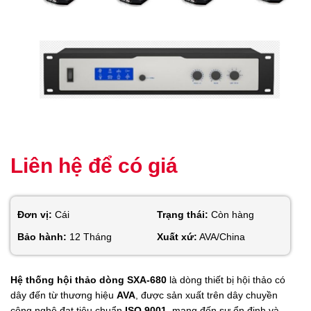
Liên hệ để có giá
Đơn vị:
Cái
Trạng thái:
Còn hàng
Bảo hành:
12 Tháng
Xuất xứ:
AVA/China
Hệ thống hội thảo dòng SXA-680
là dòng thiết bị hội thảo có
dây đến từ thương hiệu
AVA
, được sản xuất trên dây chuyền
công nghệ đạt tiêu chuẩn
ISO 9001
, mang đến sự ổn định và