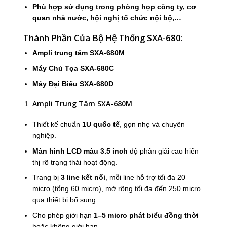
Phù hợp sử dụng trong phòng họp công ty, cơ
quan nhà nước, hội nghị tổ chức nội bộ,…
Thành Phần Của Bộ Hệ Thống SXA-680:
Ampli trung tâm SXA-680M
Máy Chủ Tọa SXA-680C
Máy Đại Biểu SXA-680D
Ampli Trung Tâm SXA-680M
Thiết kế chuẩn
1U quốc tế
, gọn nhẹ và chuyên
nghiệp.
Màn hình LCD màu 3.5 inch
độ phân giải cao hiển
thị rõ trạng thái hoạt động.
Trang bị
3 line kết nối
, mỗi line hỗ trợ tối đa 20
micro (tổng 60 micro), mở rộng tối đa đến 250 micro
qua thiết bị bổ sung.
Cho phép giới hạn
1–5 micro phát biểu đồng thời
hoặc không giới hạn.