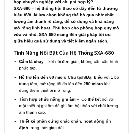
họp chuyên nghiệp với chi phí hợp lý?
SXA-680 – hệ thống hội thảo có dây đến từ thương
hiệu AVA, là lựa chọn không thể bỏ qua nhờ chất
lượng âm thanh rõ ràng, dễ sử dụng và khả năng
mở rộng linh hoạt. Phù hợp cho phòng họp quy mô
vừa và nhỏ, SXA-680 mang đến giải pháp tối ưu
giữa hiệu quả sử dụng và tiết kiệm ngân sách.
Tính Năng Nổi Bật Của Hệ Thống SXA-680
Cắm là chạy
– kết nối đơn giản, không cần cấu hình
phức tạp.
Hỗ trợ lên đến 60 micro Chủ tịch/Đại biểu
với 1 bộ
trung tâm, mở rộng tối đa lên đến
250 micro
khi
dùng thêm thiết bị mở rộng.
Tích hợp chức năng ghi âm
– Có thể kết nối với
một thiết bị ghi âm để ghi âm hội thảo với chất lượng
âm thanh cao.
Thiết kế phần cứng chắc chắn, hoạt động ổn
định
trong thời gian dài.