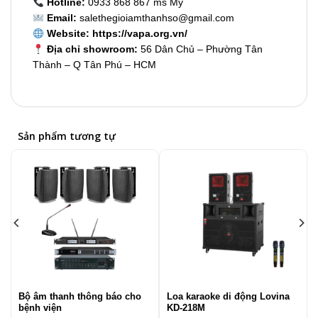
Hotline:
0933 868 867 ms My
Email:
salethegioiamthanhso@gmail.com
Website:
https://vapa.org.vn/
Địa chỉ showroom:
56 Dân Chủ – Phường Tân
Thành – Q Tân Phú – HCM
Sản phẩm tương tự
Bộ âm thanh thông báo cho
Loa karaoke di động Lovina
bệnh viện
KD-218M