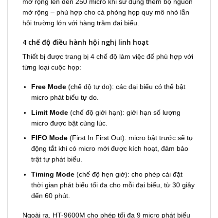
mở rộng lên đến 250 micro khi sử dụng thêm bộ nguồn
mở rộng – phù hợp cho cả phòng họp quy mô nhỏ lẫn
hội trường lớn với hàng trăm đại biểu.
4 chế độ điều hành hội nghị linh hoạt
Thiết bị được trang bị 4 chế độ làm việc để phù hợp với
từng loại cuộc họp:
Free Mode
(chế độ tự do): các đại biểu có thể bật
micro phát biểu tự do.
Limit Mode
(chế độ giới hạn): giới hạn số lượng
micro được bật cùng lúc.
FIFO Mode
(First In First Out): micro bật trước sẽ tự
động tắt khi có micro mới được kích hoạt, đảm bảo
trật tự phát biểu.
Timing Mode
(chế độ hẹn giờ): cho phép cài đặt
thời gian phát biểu tối đa cho mỗi đại biểu, từ 30 giây
đến 60 phút.
Ngoài ra, HT-9600M cho phép tối đa 9 micro phát biểu