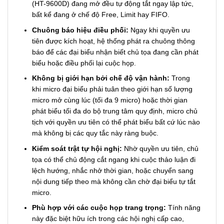
(HT-9600D) đang mở đều tự động tắt ngay lập tức,
bất kể đang ở chế độ Free, Limit hay FIFO.
Chuông báo hiệu điều phối:
Ngay khi quyền ưu
tiên được kích hoạt, hệ thống phát ra chuông thông
báo để các đại biểu nhận biết chủ tọa đang cần phát
biểu hoặc điều phối lại cuộc họp.
Không bị giới hạn bởi chế độ vận hành:
Trong
khi micro đại biểu phải tuân theo giới hạn số lượng
micro mở cùng lúc (tối đa 9 micro) hoặc thời gian
phát biểu tối đa do bộ trung tâm quy định, micro chủ
tịch với quyền ưu tiên có thể phát biểu bất cứ lúc nào
mà không bị các quy tắc này ràng buộc.
Kiểm soát trật tự hội nghị:
Nhờ quyền ưu tiên, chủ
tọa có thể chủ động cắt ngang khi cuộc thảo luận đi
lệch hướng, nhắc nhở thời gian, hoặc chuyển sang
nội dung tiếp theo mà không cần chờ đại biểu tự tắt
micro.
Phù hợp với các cuộc họp trang trọng:
Tính năng
này đặc biệt hữu ích trong các hội nghị cấp cao,