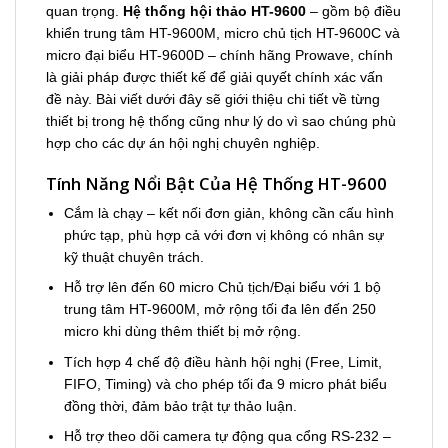
quan trọng.
Hệ thống hội thảo HT-9600
– gồm bộ điều
khiển trung tâm HT-9600M, micro chủ tịch HT-9600C và
micro đại biểu HT-9600D – chính hãng Prowave, chính
là giải pháp được thiết kế để giải quyết chính xác vấn
đề này. Bài viết dưới đây sẽ giới thiệu chi tiết về từng
thiết bị trong hệ thống cũng như lý do vì sao chúng phù
hợp cho các dự án hội nghị chuyên nghiệp.
Tính Năng Nổi Bật Của Hệ Thống HT-9600
Cắm là chạy – kết nối đơn giản, không cần cấu hình
phức tạp, phù hợp cả với đơn vị không có nhân sự
kỹ thuật chuyên trách.
Hỗ trợ lên đến 60 micro Chủ tịch/Đại biểu với 1 bộ
trung tâm HT-9600M, mở rộng tối đa lên đến 250
micro khi dùng thêm thiết bị mở rộng.
Tích hợp 4 chế độ điều hành hội nghị (Free, Limit,
FIFO, Timing) và cho phép tối đa 9 micro phát biểu
đồng thời, đảm bảo trật tự thảo luận.
Hỗ trợ theo dõi camera tự động qua cổng RS-232 –