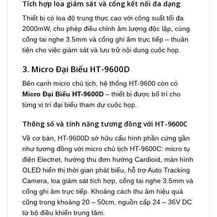
Tích hợp loa giám sát và cổng kết nối đa dạng
Thiết bị có loa độ trung thực cao với công suất tối đa
2000mW, cho phép điều chỉnh âm lượng độc lập, cùng
cổng tai nghe 3.5mm và cổng ghi âm trực tiếp – thuận
tiện cho việc giám sát và lưu trữ nội dung cuộc họp.
3. Micro Đại Biểu HT-9600D
Bên cạnh micro chủ tịch, hệ thống HT-9600 còn có
Micro Đại Biểu HT-9600D
– thiết bị được bố trí cho
từng vị trí đại biểu tham dự cuộc họp.
Thông số và tính năng tương đồng với HT-9600C
Về cơ bản, HT-9600D sở hữu cấu hình phần cứng gần
như tương đồng với micro chủ tịch HT-9600C: micro tụ
điện Electret, hướng thu đơn hướng Cardioid, màn hình
OLED hiển thị thời gian phát biểu, hỗ trợ Auto Tracking
Camera, loa giám sát tích hợp, cổng tai nghe 3.5mm và
cổng ghi âm trực tiếp. Khoảng cách thu âm hiệu quả
cũng trong khoảng 20 – 50cm, nguồn cấp 24 – 36V DC
từ bộ điều khiển trung tâm.