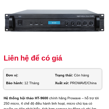
Liên hệ để có giá
Đơn vị:
Trạng thái:
Còn hàng
Bảo hành:
12 Tháng
Xuất xứ:
PROWAVE/China
Hệ thống hội thảo HT-9600
chính hãng Prowave – hỗ trợ tới
250 micro, 4 chế độ điều hành linh hoạt, micro chủ tọa có
quyền ưu tiên phát biểu, tích hợp camera tự động và ghi âm