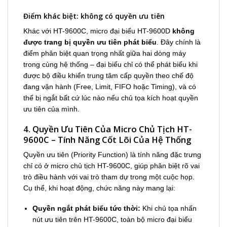
Điểm khác biệt: không có quyền ưu tiên
Khác với HT-9600C, micro đại biểu HT-9600D
không
được trang bị quyền ưu tiên phát biểu
. Đây chính là
điểm phân biệt quan trọng nhất giữa hai dòng máy
trong cùng hệ thống – đại biểu chỉ có thể phát biểu khi
được bộ điều khiển trung tâm cấp quyền theo chế độ
đang vận hành (Free, Limit, FIFO hoặc Timing), và có
thể bị ngắt bất cứ lúc nào nếu chủ tọa kích hoạt quyền
ưu tiên của mình.
4. Quyền Ưu Tiên Của Micro Chủ Tịch HT-
9600C – Tính Năng Cốt Lõi Của Hệ Thống
Quyền ưu tiên (Priority Function) là tính năng đặc trưng
chỉ có ở micro chủ tịch HT-9600C, giúp phân biệt rõ vai
trò điều hành với vai trò tham dự trong một cuộc họp.
Cụ thể, khi hoạt động, chức năng này mang lại:
Quyền ngắt phát biểu tức thời:
Khi chủ tọa nhấn
nút ưu tiên trên HT-9600C, toàn bộ micro đại biểu