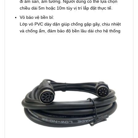
đi âm sàn, âm tường. Người dùng có thể lựa chọn
chiều dài 5m hoặc 10m tùy vị trí lắp đặt thực tế.
Vỏ bảo vệ bền bỉ:
Lớp vỏ PVC dày dặn giúp chống gập gãy, chịu nhiệt
và chống ẩm, đảm bảo độ bền lâu dài cho hệ thống