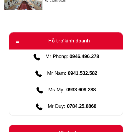
23/04/2025
Hỗ trợ kinh doanh
Mr Phong:
0946.496.278
Mr Nam:
0941.532.582
Ms My:
0933.609.288
Mr Duy:
0784.25.8868