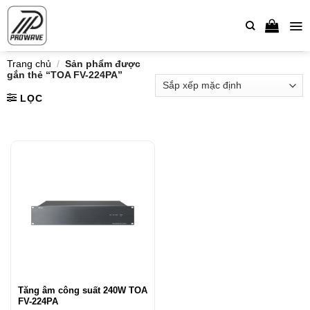
Bỏ
qua
nội
dung
Trang chủ
/
Sản phẩm được
gắn thẻ “TOA FV-224PA”
LỌC
Tăng âm công suất 240W TOA
FV-224PA